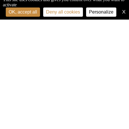
activate
X
H
OK, accept all
Deny all cookies
Personalize