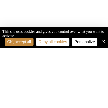
This site uses cookies and gives you control over what you want to
activate
X
H
OK, accept all
Deny all cookies
Personalize