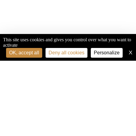
This site uses cookies and gives you control over what you want to
activate
X
H
OK, accept all
Deny all cookies
Personalize