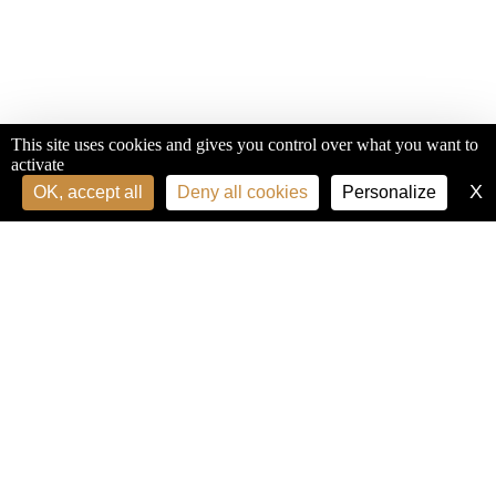
This site uses cookies and gives you control over what you want to
activate
X
H
OK, accept all
Deny all cookies
Personalize