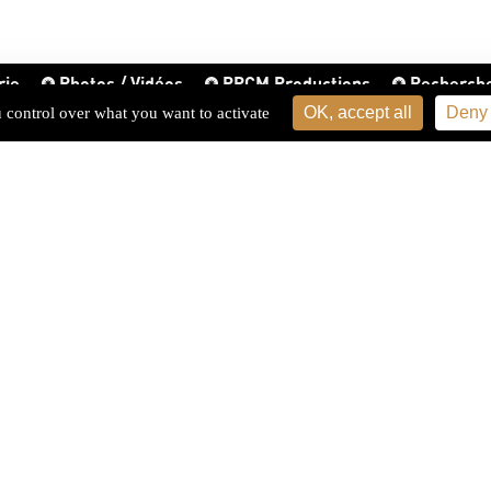
rie
Photos / Vidéos
PPCM Productions
Recherch
OK, accept all
Deny 
u control over what you want to activate