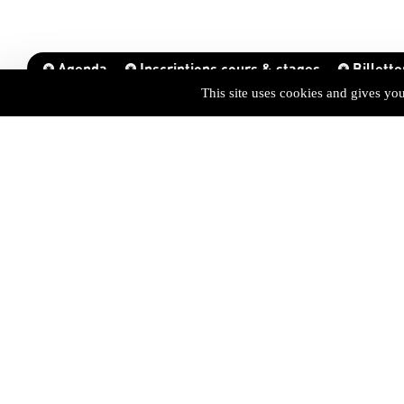
Agenda
Inscriptions cours & stages
Billette
This site uses cookies and gives yo