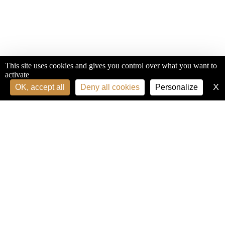
This site uses cookies and gives you control over what you want to
activate
X
H
OK, accept all
Deny all cookies
Personalize