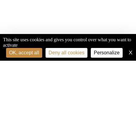
This site uses cookies and gives you control over what you want to
activate
X
H
OK, accept all
Deny all cookies
Personalize