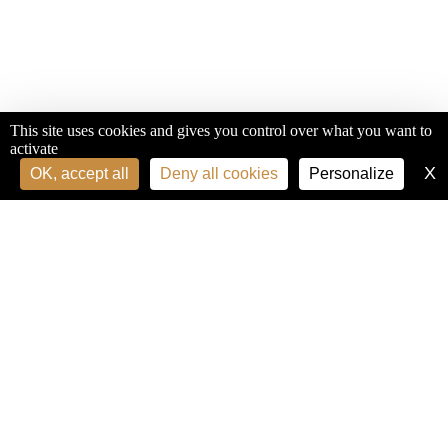
This site uses cookies and gives you control over what you want to
activate
X
H
OK, accept all
Deny all cookies
Personalize