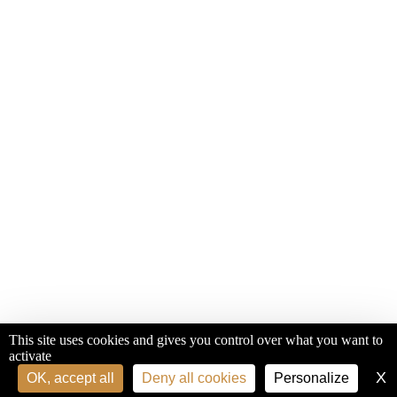
This site uses cookies and gives you control over what you want to
activate
X
H
OK, accept all
Deny all cookies
Personalize