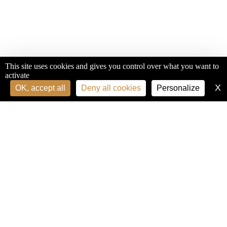
This site uses cookies and gives you control over what you want to
activate
X
H
OK, accept all
Deny all cookies
Personalize