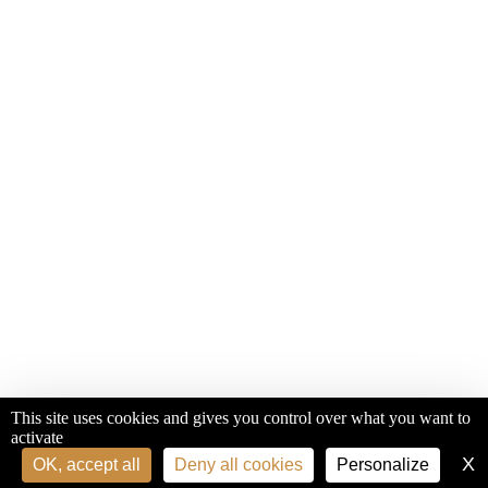
This site uses cookies and gives you control over what you want to
activate
X
H
OK, accept all
Deny all cookies
Personalize