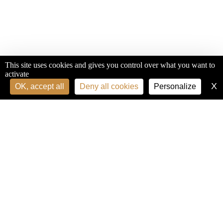
This site uses cookies and gives you control over what you want to
activate
X
H
OK, accept all
Deny all cookies
Personalize