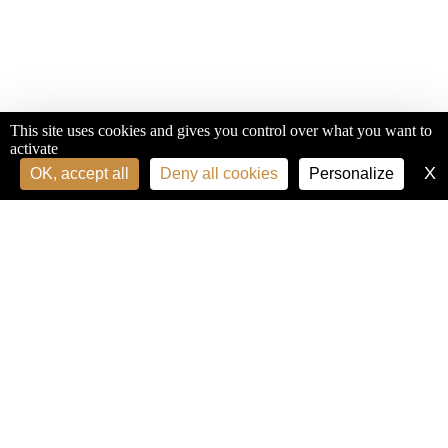
This site uses cookies and gives you control over what you want to
activate
X
H
OK, accept all
Deny all cookies
Personalize