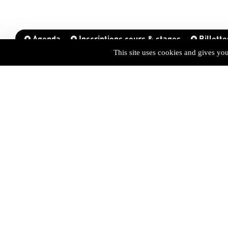
Agenda
Inscriptions cours & stages
Billette
This site uses cookies and gives yo