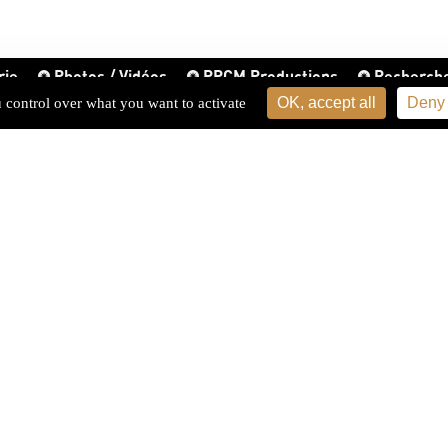
rie
Photos / Vidéos
PPCM Productions
Recherch
OK, accept all
Deny 
u control over what you want to activate