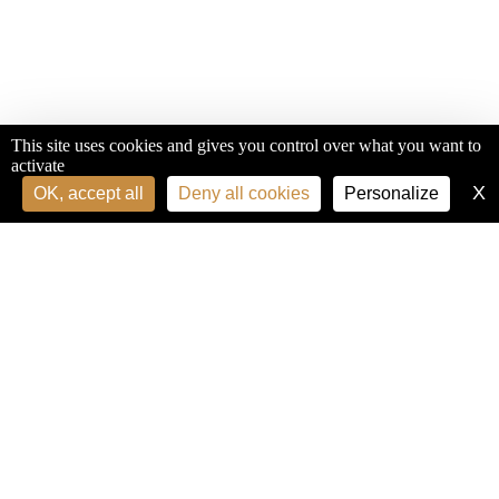
This site uses cookies and gives you control over what you want to
activate
X
H
OK, accept all
Deny all cookies
Personalize