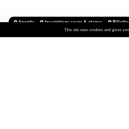
Agenda
Inscriptions cours & stages
Billette
This site uses cookies and gives yo