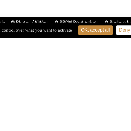
rie
Photos / Vidéos
PPCM Productions
Recherch
OK, accept all
Deny 
u control over what you want to activate