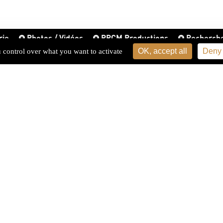
rie
Photos / Vidéos
PPCM Productions
Recherch
OK, accept all
Deny 
u control over what you want to activate