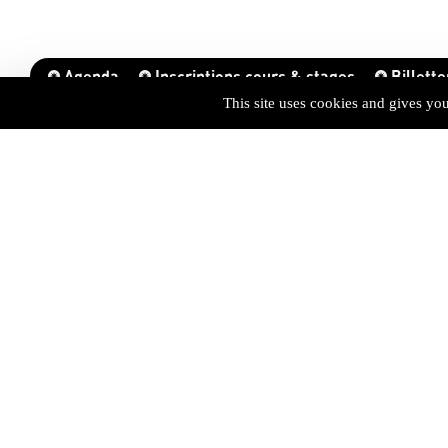
Agenda
Inscriptions cours & stages
Billette
This site uses cookies and gives yo