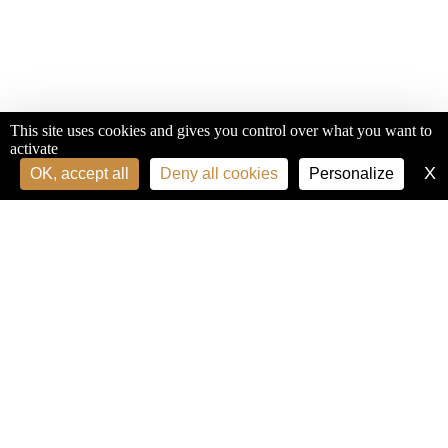
This site uses cookies and gives you control over what you want to
activate
X
H
OK, accept all
Deny all cookies
Personalize