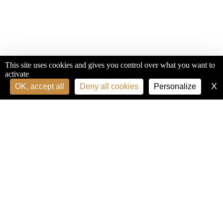
This site uses cookies and gives you control over what you want to
activate
X
H
OK, accept all
Deny all cookies
Personalize