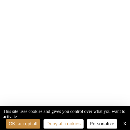
This site uses cookies and gives you control over what you want to
activate
X
H
OK, accept all
Deny all cookies
Personalize