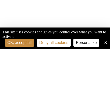
This site uses cookies and gives you control over what you want to
activate
X
H
OK, accept all
Deny all cookies
Personalize