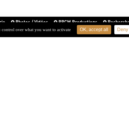
rie
Photos / Vidéos
PPCM Productions
Recherch
OK, accept all
Deny 
u control over what you want to activate