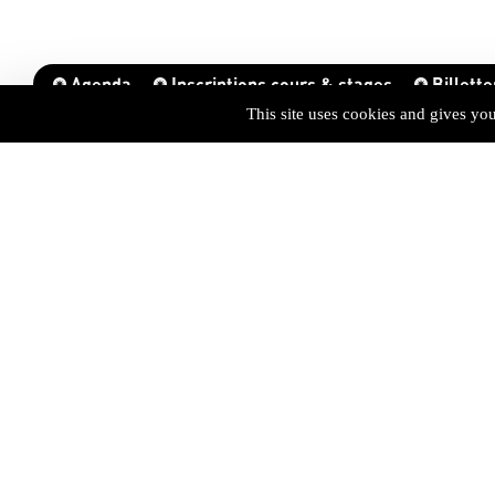
Agenda
Inscriptions cours & stages
Billette
This site uses cookies and gives yo