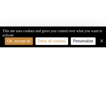
This site uses cookies and gives you control over what you want to
activate
X
H
OK, accept all
Deny all cookies
Personalize