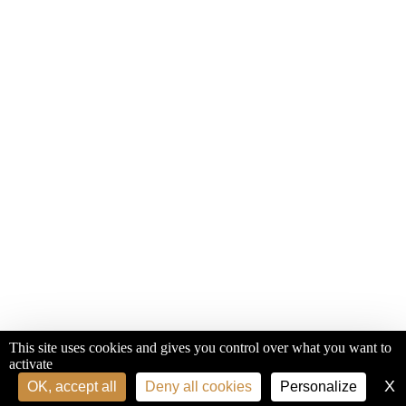
This site uses cookies and gives you control over what you want to
activate
X
H
OK, accept all
Deny all cookies
Personalize