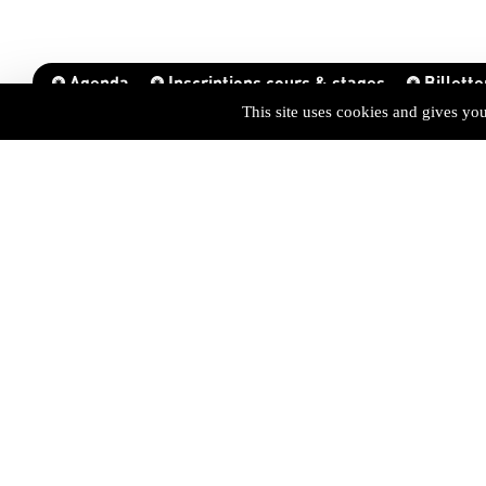
Agenda
Inscriptions cours & stages
Billette
This site uses cookies and gives yo