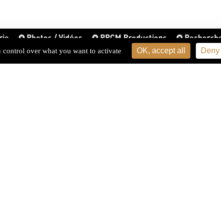
rie
Photos / Vidéos
PPCM Productions
Recherch
OK, accept all
Deny 
u control over what you want to activate