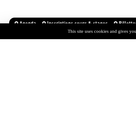
Agenda
Inscriptions cours & stages
Billette
This site uses cookies and gives yo