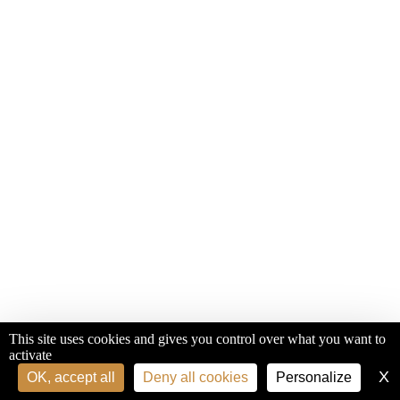
This site uses cookies and gives you control over what you want to
activate
X
H
OK, accept all
Deny all cookies
Personalize