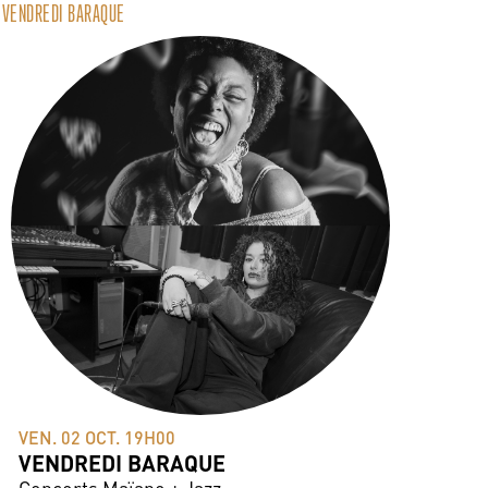
VENDREDI BARAQUE
VEN. 02 OCT. 19H00
VENDREDI BARAQUE
Concerts Maïane + Jazz