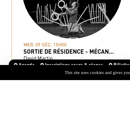
MER. 09 DÉC. 15H00
SORTIE DE RÉSIDENCE - MÉCAN...
David Martin
Agenda
Inscriptions cours & stages
Billette
This site uses cookies and gives yo
VENDREDI BARAQUE