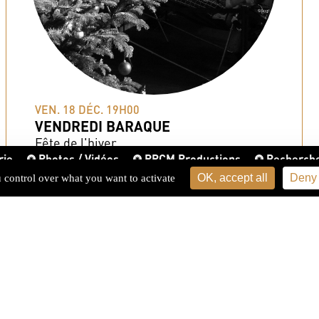
VEN. 18 DÉC. 19H00
VENDREDI BARAQUE
Fête de l'hiver
rie
Photos / Vidéos
PPCM Productions
Recherch
OK, accept all
Deny 
u control over what you want to activate