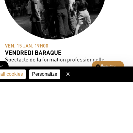
VEN. 15 JAN. 19H00
VENDREDI BARAQUE
Spectacle de la formation professionnelle
er
Vous êtes...
X
Hide cookie banner
all cookies
Personalize