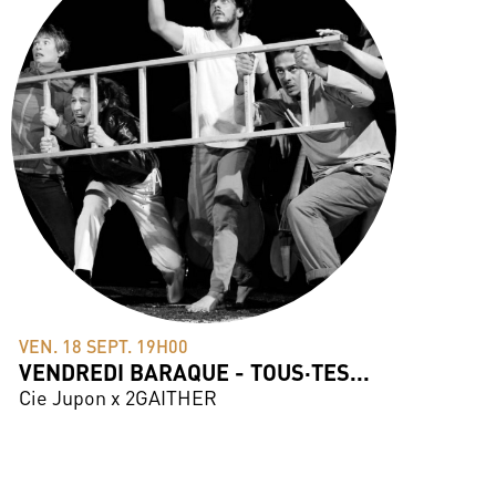
VEN. 18 SEPT. 19H00
VENDREDI BARAQUE - TOUS·TES...
Cie Jupon x 2GAITHER