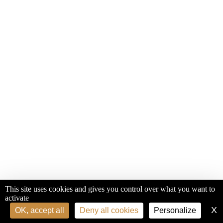
This site uses cookies and gives you control over what you want to
activate
X
H
OK, accept all
Deny all cookies
Personalize