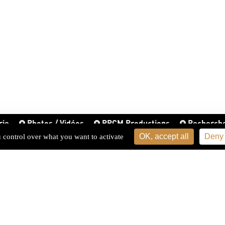
rie
Photos / Vidéos
PPCM Productions
Recherch
OK, accept all
Deny 
u control over what you want to activate