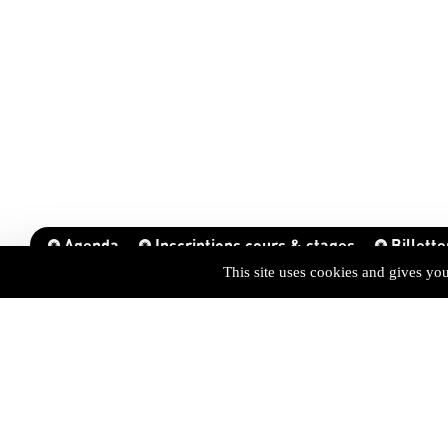
Agenda
Inscriptions cours & stages
Billette
This site uses cookies and gives yo