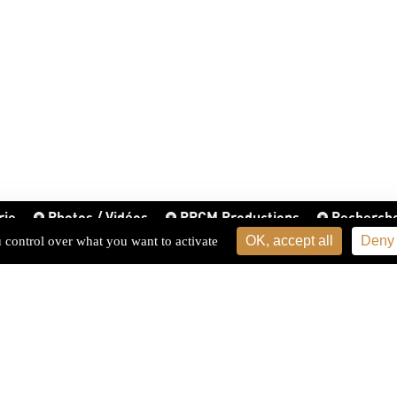
rie
Photos / Vidéos
PPCM Productions
Recherch
OK, accept all
Deny 
u control over what you want to activate