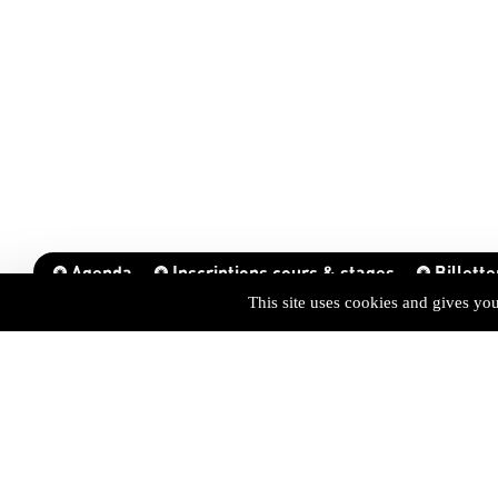
Agenda
Inscriptions cours & stages
Billette
This site uses cookies and gives yo