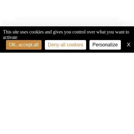
This site uses cookies and gives you control over what you want to
activate
X
H
OK, accept all
Deny all cookies
Personalize