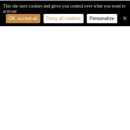
This site uses cookies and gives you control over what you want to
activate
X
H
OK, accept all
Deny all cookies
Personalize