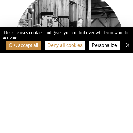
This site uses cookies and gives you control over what you want to
activate
X
H
OK, accept all
Deny all cookies
Personalize
VEN. 18 DÉC. 19H00
VENDREDI BARAQUE
Fête de l'hiver