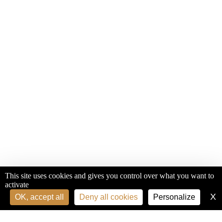
This site uses cookies and gives you control over what you want to
activate
X
H
OK, accept all
Deny all cookies
Personalize