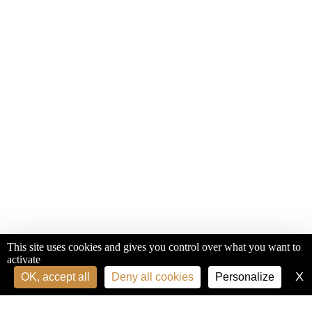
This site uses cookies and gives you control over what you want to
activate
X
H
OK, accept all
Deny all cookies
Personalize