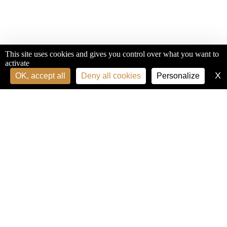
This site uses cookies and gives you control over what you want to
activate
X
H
OK, accept all
Deny all cookies
Personalize