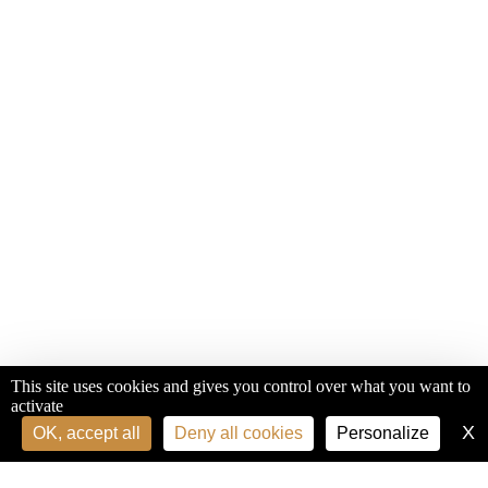
This site uses cookies and gives you control over what you want to
activate
X
H
OK, accept all
Deny all cookies
Personalize