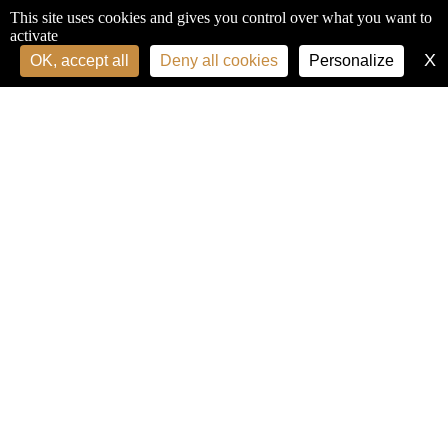
This site uses cookies and gives you control over what you want to
activate
X
H
OK, accept all
Deny all cookies
Personalize