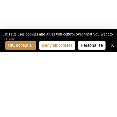
This site uses cookies and gives you control over what you want to
activate
X
H
OK, accept all
Deny all cookies
Personalize