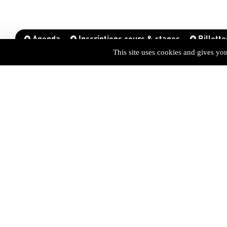
Agenda
Inscriptions cours & stages
Billette
This site uses cookies and gives yo