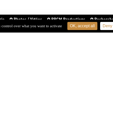
rie
Photos / Vidéos
PPCM Productions
Recherch
OK, accept all
Deny 
u control over what you want to activate