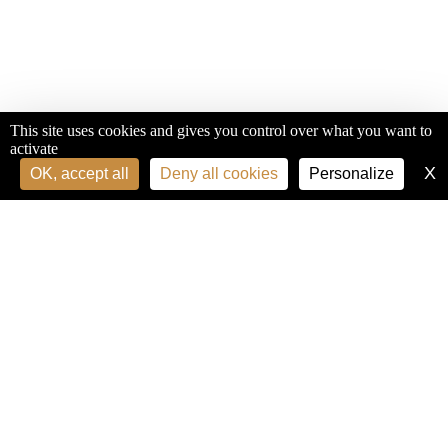
This site uses cookies and gives you control over what you want to
activate
X
H
OK, accept all
Deny all cookies
Personalize