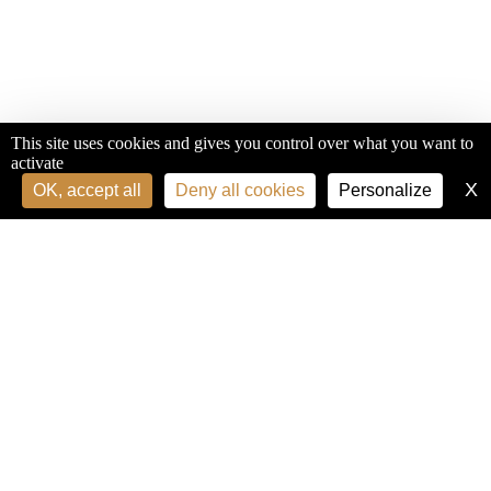
This site uses cookies and gives you control over what you want to
activate
X
H
OK, accept all
Deny all cookies
Personalize