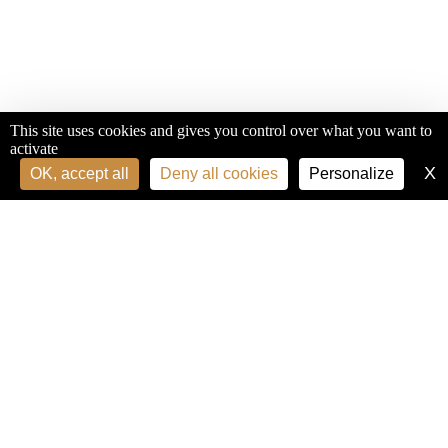
This site uses cookies and gives you control over what you want to
activate
X
H
OK, accept all
Deny all cookies
Personalize