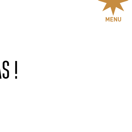
MENU
S !