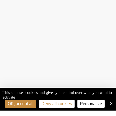
This site uses cookies and gives you control over what you want to
activate
X
H
OK, accept all
Deny all cookies
Personalize