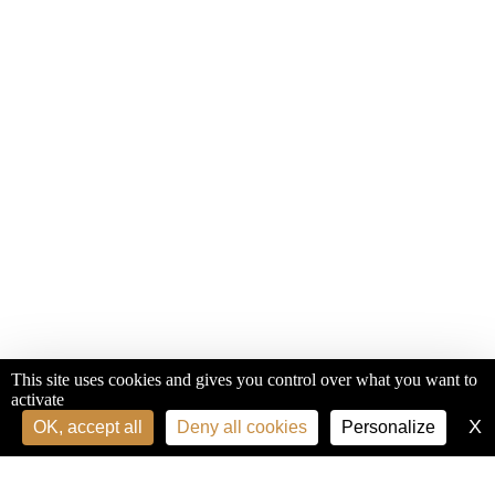
This site uses cookies and gives you control over what you want to
activate
X
H
OK, accept all
Deny all cookies
Personalize