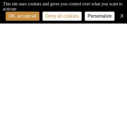
This site uses cookies and gives you control over what you want to
activate
X
H
OK, accept all
Deny all cookies
Personalize