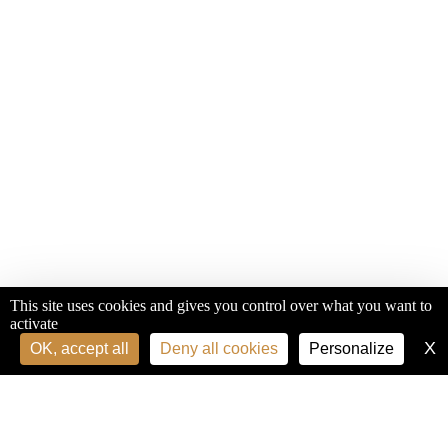
This site uses cookies and gives you control over what you want to
activate
X
H
OK, accept all
Deny all cookies
Personalize