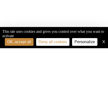
This site uses cookies and gives you control over what you want to
activate
X
H
OK, accept all
Deny all cookies
Personalize